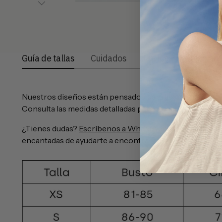
Guía de tallas
Cuidados
Envíos y devolucion
Nuestros diseños están pensados para adaptarse de for
Consulta las medidas detalladas para elegir la talla que me
¿Tienes dudas?
Escríbenos a WhatsApp haciendo clic 
encantadas de ayudarte a encontrar tu talla ideal