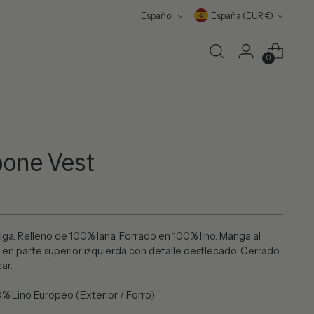
idioma
moneda
Español
España (EUR €)
0
bone Vest
iga. Relleno de 100% lana. Forrado en 100% lino. Manga al
 en parte superior izquierda con detalle desflecado. Cerrado
ar.
Lino Europeo (Exterior / Forro)